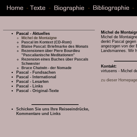
Michel de Montaig
Pascal - Aktuelles
Michel de Montaigne 
Michel de Montaigne
denkt Pascal gegen 
Pascal im Kontext (CD-Rom)
angezogen von der E
Blaise Pascal: Briefmarke des Monats
Landsmannes. Wir ha
Rezensionen über Piere Bourdieu
"Pascalianische Meditationen"
Rezension eines Buches über Pascals
Schwester
Kontakt:
Bruce Chatwin - der Nomade
virtusens - Michel 
Pascal - Fundsachen
Pascal - International
zu dieser Homepag
Pascal - Lesarten
Pascal - Links
Pascal - Original-Texte
Schicken Sie uns Ihre Reiseeindrücke,
Kommentare und Links